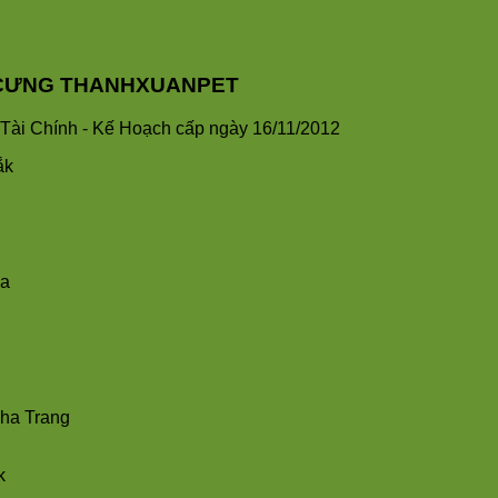
HÚ CƯNG THANHXUANPET
ài Chính - Kế Hoạch cấp ngày 16/11/2012
ắk
ha
Nha Trang
k