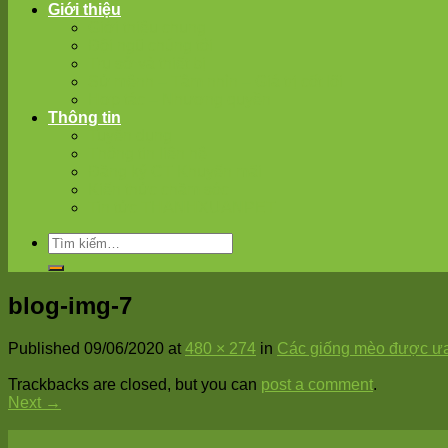
Giới thiệu
Giới thiệu chung
Đội ngũ chúng tôi
Trụ sở và thiết bị
Sứ mệnh – Tâm nhìn – Giá trị cốt lõi
Hợp tác – Nhượng quyền
Thông tin
Tuyển dụng
Thông tin liên hệ
Đăng ký CT Khuyến mãi
Kiến thức chăm sóc
Tin tức THANHXUANPET
blog-img-7
Published
09/06/2020
at
480 × 274
in
Các giống mèo được ưa
Trackbacks are closed, but you can
post a comment
.
Next
→