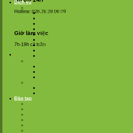
Dịch vụ
Bệnh viện thú cưng
Hotline: 026.26.29.06.09
Khám và điều trị
Phẫu thuật
Chụp X – Quang kỹ thuật số
Xét nghiệm máu sinh lý
Giờ làm việc
Xét nghiệm máu sinh hóa
Xét nghiệm ký sinh trùng
7h-19h cả tuần
Xét nghiệm tinh trùng
Xét nghiệm Progestorone
-
Xe cấp cứu – vận chuyển
SPA – LÀM ĐẸP THÚ CƯNG
Tắm sấy, SPA chó mèo
Thẩm mỹ – cao răng
Cắt tỉa, nhuộm lông
HOTEL & RESORT chó mèo
Khách sạn chó
Khách sạn mèo
Đào tạo
Đào tạo cắt tỉa lông – SPA
Đào tạo khám và điều trị chó mèo
Đạo tạo phẫu thuật mô mềm
Đào tạo phẫu thuật xương
Đào tạo thú y cho trại chó mèo
Kinh nghiệm đào tạo