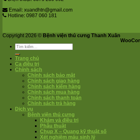
Email: xuandhtn@gmail.com
Hotline: 0987 060 181
Copyright 2026 ©
Bệnh viện thú cưng Thanh Xuân
WooCom
Trang chủ
Ca điều trị
Chính sách
Chính sách bảo mật
Chính sách giao hàng
Chính sách kiểm hàng
Chính sách mua hàng
Chính sách thanh toán
Chính sách trả hàng
Dịch vụ
Bệnh viện thú cưng
Khám và điều trị
Phẫu thuật
Chụp X – Quang kỹ thuật số
Xét nghiệm máu sinh lý