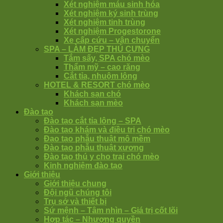
Xét nghiệm máu sinh hóa
Xét nghiệm ký sinh trùng
Xét nghiệm tinh trùng
Xét nghiệm Progestorone
Xe cấp cứu – vận chuyển
SPA – LÀM ĐẸP THÚ CƯNG
Tắm sấy, SPA chó mèo
Thẩm mỹ – cao răng
Cắt tỉa, nhuộm lông
HOTEL & RESORT chó mèo
Khách sạn chó
Khách sạn mèo
Đào tạo
Đào tạo cắt tỉa lông – SPA
Đào tạo khám và điều trị chó mèo
Đạo tạo phẫu thuật mô mềm
Đào tạo phẫu thuật xương
Đào tạo thú y cho trại chó mèo
Kinh nghiệm đào tạo
Giới thiệu
Giới thiệu chung
Đội ngũ chúng tôi
Trụ sở và thiết bị
Sứ mệnh – Tâm nhìn – Giá trị cốt lõi
Hợp tác – Nhượng quyền