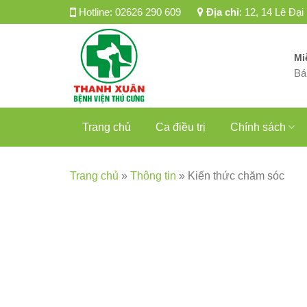
Skip
Hotline:
02626 290 609
Địa chỉ
:
12, 14 Lê Đại
to
content
Mi
Bá
Trang chủ
Ca điều trị
Chính sách
Trang chủ
»
Thông tin
»
Kiến thức chăm sóc
07
Th4