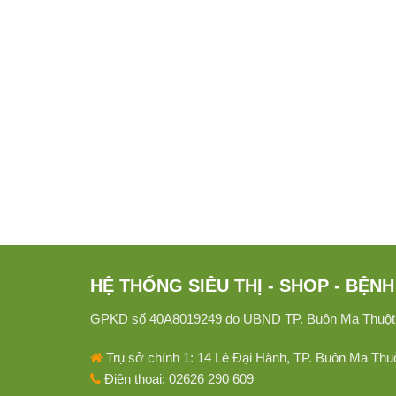
Mèo Béo Phì Thì Cần Phải Ăn Như Thế
Nào Cho Hợp Lý
Có rất nhiều người lại tỏ ra thích thú với chững chú
mèo béo ị...
7 COMMENTS
HỆ THỐNG SIÊU THỊ - SHOP - BỆ
GPKD số 40A8019249 do UBND TP. Buôn Ma Thuột - 
Trụ sở chính 1: 14 Lê Đại Hành, TP. Buôn Ma Thu
Điện thoại: 02626 290 609