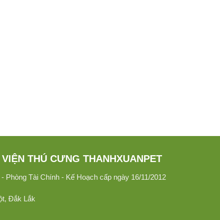
Những lý do khiến CORGI mông trái tim
trở nên được nhiều người yêu thích ?
Những chú chó có đuôi hình trái tim hiện đang được
rất nhiều người yêu...
NH VIỆN THÚ CƯNG THANHXUANPET
Phòng Tài Chính - Kế Hoạch cấp ngày 16/11/2012
ột, Đắk Lắk