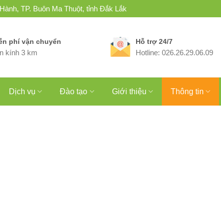
 Hành, TP. Buôn Ma Thuột, tỉnh Đắk Lắk
ễn phí vận chuyển
Hỗ trợ 24/7
n kính 3 km
Hotline: 026.26.29.06.09
Dịch vụ
Đào tạo
Giới thiệu
Thông tin
06
Th4