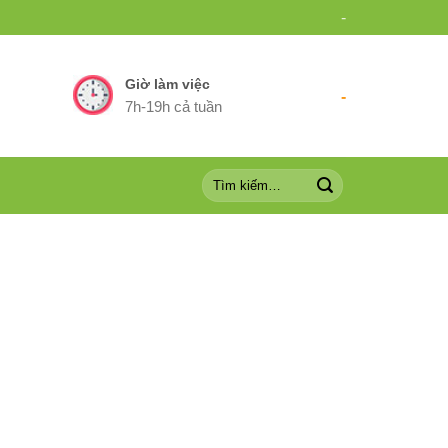
-
Giờ làm việc
-
7h-19h cả tuần
01
25
Th4
Th3