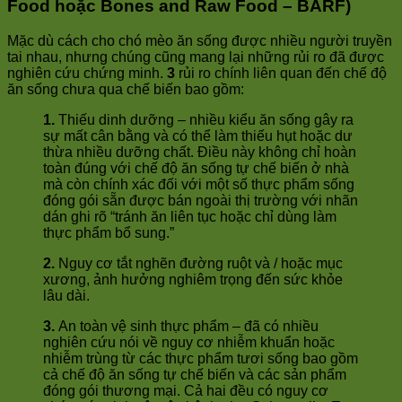
Food hoặc Bones and Raw Food – BARF)
Mặc dù cách cho chó mèo ăn sống được nhiều người truyền
tai nhau, nhưng chúng cũng mang lại những rủi ro đã được
nghiên cứu chứng minh.
3
rủi ro chính liên quan đến chế độ
ăn sống chưa qua chế biến bao gồm:
1.
Thiếu dinh dưỡng – nhiều kiểu ăn sống gây ra
sự mất cân bằng và có thể làm thiếu hụt hoặc dư
thừa nhiều dưỡng chất. Điều này không chỉ hoàn
toàn đúng với chế độ ăn sống tự chế biến ở nhà
mà còn chính xác đối với một số thực phẩm sống
đóng gói sẵn được bán ngoài thị trường với nhãn
dán ghi rõ “tránh ăn liên tục hoặc chỉ dùng làm
thực phẩm bổ sung.”
2.
Nguy cơ tắt nghẽn đường ruột và / hoặc mục
xương, ảnh hưởng nghiêm trọng đến sức khỏe
lâu dài.
3.
An toàn vệ sinh thực phẩm – đã có nhiều
nghiên cứu nói về nguy cơ nhiễm khuẩn hoặc
nhiễm trùng từ các thực phẩm tươi sống bao gồm
cả chế độ ăn sống tự chế biến và các sản phẩm
đóng gói thương mại. Cả hai đều có nguy cơ