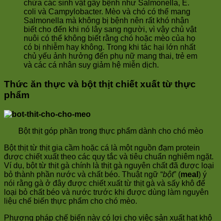
chứa các sinh vật gây bệnh như Salmonella, E.
coli và Campylobacter. Mèo và chó có thể mang
Salmonella mà không bị bệnh nên rất khó nhận
biết cho đến khi nó lây sang người, vì vậy chủ vật
nuôi có thể không biết rằng chó hoặc mèo của họ
có bị nhiễm hay không. Trong khi tác hại lớn nhất
chủ yếu ảnh hưởng đến phụ nữ mang thai, trẻ em
và các cá nhân suy giảm hệ miễn dịch.
Thức ăn thực và bột thịt chiết xuất từ thực
phẩm
Bột thịt góp phần trong thực phẩm dành cho chó mèo
Bột thịt từ thịt gia cầm hoặc cá là một nguồn đạm protein
được chiết xuất theo các quy tắc và tiêu chuẩn nghiêm ngặt.
Ví dụ, bột từ thịt gà chính là thịt gà nguyên chất đã được loại
bỏ thành phần nước và chất béo. Thuật ngữ “
bột
” (
meal
) ý
nói rằng gà ở đây được chiết xuất từ thịt gà và sấy khô để
loại bỏ chất béo và nước trước khi được dùng làm nguyên
liệu chế biến thực phẩm cho chó mèo.
Phương pháp chế biến này có lợi cho việc sản xuất hạt khô