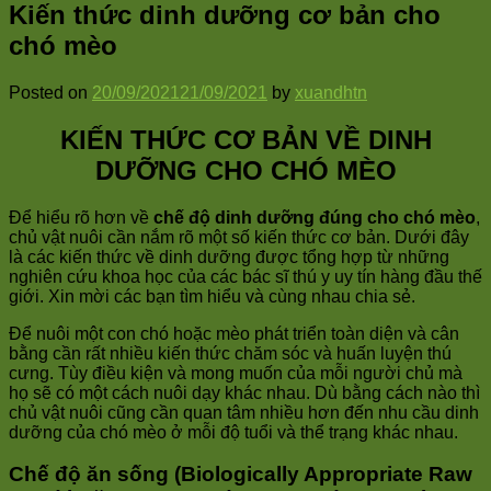
Kiến thức dinh dưỡng cơ bản cho
chó mèo
Posted on
20/09/2021
21/09/2021
by
xuandhtn
KIẾN THỨC CƠ BẢN VỀ DINH
DƯỠNG CHO CHÓ MÈO
Để hiểu rõ hơn về
chế độ dinh dưỡng đúng cho chó mèo
,
chủ vật nuôi cần nắm rõ một số kiến thức cơ bản. Dưới đây
là các kiến thức về dinh dưỡng được tổng hợp từ những
nghiên cứu khoa học của các bác sĩ thú y uy tín hàng đầu thế
giới. Xin mời các bạn tìm hiểu và cùng nhau chia sẻ.
Để nuôi một con chó hoặc mèo phát triển toàn diện và cân
bằng cần rất nhiều kiến thức chăm sóc và huấn luyện thú
cưng. Tùy điều kiện và mong muốn của mỗi người chủ mà
họ sẽ có một cách nuôi dạy khác nhau. Dù bằng cách nào thì
chủ vật nuôi cũng cần quan tâm nhiều hơn đến nhu cầu dinh
dưỡng của chó mèo ở mỗi độ tuổi và thể trạng khác nhau.
Chế độ ăn sống (Biologically Appropriate Raw