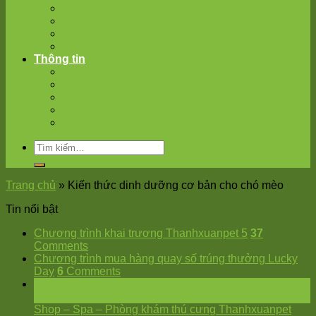
Đội ngũ chúng tôi
Trụ sở và thiết bị
Sứ mệnh – Tâm nhìn – Giá trị cốt lõi
Hợp tác – Nhượng quyền
Thông tin
Tuyển dụng
Thông tin liên hệ
Đăng ký CT Khuyến mãi
Kiến thức chăm sóc
Tin tức THANHXUANPET
Trang chủ
»
Kiến thức dinh dưỡng cơ bản cho chó mèo
Tin nổi bật
Chương trình khai trương Thanhxuanpet 5
37
Comments
Chương trình mua hàng quay số trúng thưởng Lucky
Day
6
Comments
02
Th9
Shop – Spa – Phòng khám thú cưng Thanhxuanpet