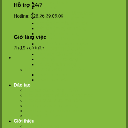
Khám và điều trị
Hỗ trợ 24/7
Phẫu thuật
Chụp X – Quang kỹ thuật số
Hotline: 026.26.29.06.09
Xét nghiệm máu sinh lý
Xét nghiệm máu sinh hóa
Xét nghiệm ký sinh trùng
Xét nghiệm tinh trùng
Giờ làm việc
Xét nghiệm Progestorone
Xe cấp cứu – vận chuyển
7h-19h cả tuần
SPA – LÀM ĐẸP THÚ CƯNG
Tắm sấy, SPA chó mèo
-
Thẩm mỹ – cao răng
Cắt tỉa, nhuộm lông
HOTEL & RESORT chó mèo
Khách sạn chó
Khách sạn mèo
Đào tạo
Đào tạo cắt tỉa lông – SPA
Đào tạo khám và điều trị chó mèo
Đạo tạo phẫu thuật mô mềm
Đào tạo phẫu thuật xương
Đào tạo thú y cho trại chó mèo
Kinh nghiệm đào tạo
Giới thiệu
Giới thiệu chung