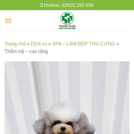
Skip
Hotline: 02626 290 609
to
content
Trang chủ
»
Dịch vụ
»
SPA – LÀM ĐẸP THÚ CƯNG
»
Thẩm mỹ – cao răng