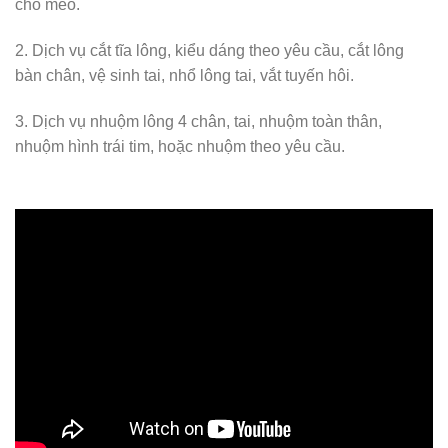
chó mèo.
2. Dịch vụ cắt tĩa lông, kiểu dáng theo yêu cầu, cắt lông
bàn chân, vệ sinh tai, nhổ lông tai, vắt tuyến hôi.
3. Dịch vụ nhuộm lông 4 chân, tai, nhuộm toàn thân,
nhuộm hình trái tim, hoặc nhuộm theo yêu cầu.