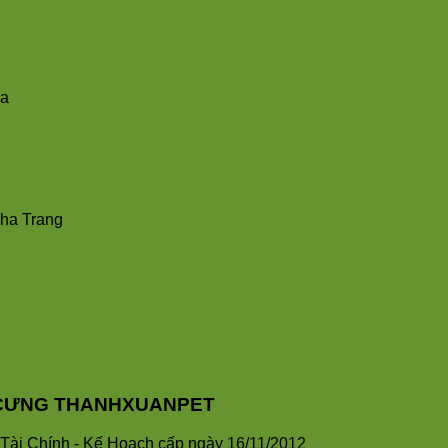
ha
Nha Trang
HÚ CƯNG THANHXUANPET
ài Chính - Kế Hoạch cấp ngày 16/11/2012