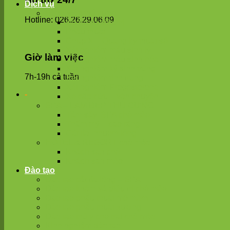
Dịch vụ
Bệnh viện thú cưng
Hotline: 026.26.29.06.09
Khám và điều trị
Phẫu thuật
Chụp X – Quang kỹ thuật số
Xét nghiệm máu sinh lý
Giờ làm việc
Xét nghiệm máu sinh hóa
Xét nghiệm ký sinh trùng
7h-19h cả tuần
Xét nghiệm tinh trùng
Xét nghiệm Progestorone
-
Xe cấp cứu – vận chuyển
SPA – LÀM ĐẸP THÚ CƯNG
Tắm sấy, SPA chó mèo
Thẩm mỹ – cao răng
Cắt tỉa, nhuộm lông
HOTEL & RESORT chó mèo
Khách sạn chó
Khách sạn mèo
Đào tạo
Đào tạo cắt tỉa lông – SPA
Đào tạo khám và điều trị chó mèo
Đạo tạo phẫu thuật mô mềm
Đào tạo phẫu thuật xương
Đào tạo thú y cho trại chó mèo
Kinh nghiệm đào tạo