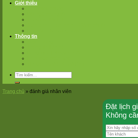
Giới thiệu
Giới thiệu chung
Đội ngũ chúng tôi
Trụ sở và thiết bị
Sứ mệnh – Tâm nhìn – Giá trị cốt lõi
Hợp tác – Nhượng quyền
Thông tin
Tuyển dụng
Thông tin liên hệ
Đăng ký CT Khuyến mãi
Kiến thức chăm sóc
Tin tức THANHXUANPET
Trang chủ
»
đánh giá nhân viên
Đặt lịch 
Không cần