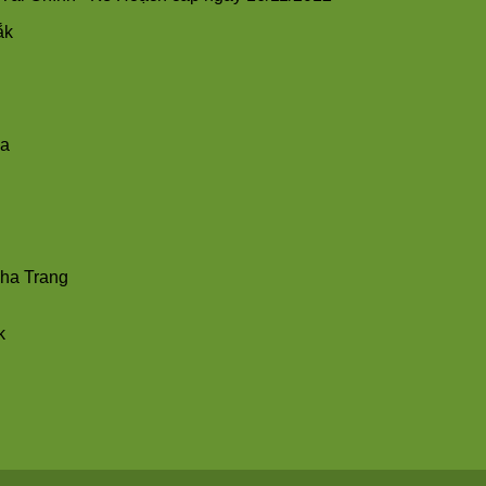
ắk
ha
Nha Trang
k