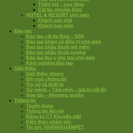
Thẩm mỹ – cao răng
Cắt tỉa, nhuộm lông
HOTEL & RESORT chó mèo
Khách sạn chó
Khách sạn mèo
Đào tạo
Đào tạo cắt tỉa lông – SPA
Đào tạo khám và điều trị chó mèo
Đạo tạo phẫu thuật mô mềm
Đào tạo phẫu thuật xương
Đào tạo thú y cho trại chó mèo
Kinh nghiệm đào tạo
Giới thiệu
Giới thiệu chung
Đội ngũ chúng tôi
Trụ sở và thiết bị
Sứ mệnh – Tâm nhìn – Giá trị cốt lõi
Hợp tác – Nhượng quyền
Thông tin
Tuyển dụng
Thông tin liên hệ
Đăng ký CT Khuyến mãi
Kiến thức chăm sóc
Tin tức THANHXUANPET