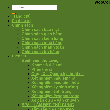
WooCom
Trang chủ
Ca điều trị
Chính sách
Chính sách bảo mật
Chính sách giao hàng
Chính sách kiểm hàng
Chính sách mua hàng
Chính sách thanh toán
Chính sách trả hàng
Dịch vụ
Bệnh viện thú cưng
Khám và điều trị
Phẫu thuật
Chụp X – Quang kỹ thuật số
Xét nghiệm máu sinh lý
Xét nghiệm máu sinh hóa
Xét nghiệm ký sinh trùng
Xét nghiệm tinh trùng
Xét nghiệm Progestorone
Xe cấp cứu – vận chuyển
SPA – LÀM ĐẸP THÚ CƯNG
Tắm sấy, SPA chó mèo