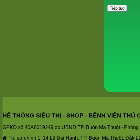
Tiếp tục
HỆ THỐNG SIÊU THỊ - SHOP - BỆNH VIỆN T
GPKD số 40A8019249 do UBND TP. Buôn Ma Thuột - Phòng T
Trụ sở chính 1: 14 Lê Đại Hành, TP. Buôn Ma Thuột, Đắk L