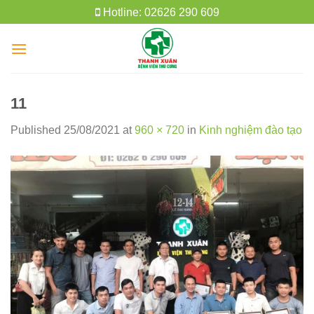
Skip
Hotline: 02626 290 609
to
content
11
Published
25/08/2021
at
960 × 720
in
Kinh nghiệm đào tạo