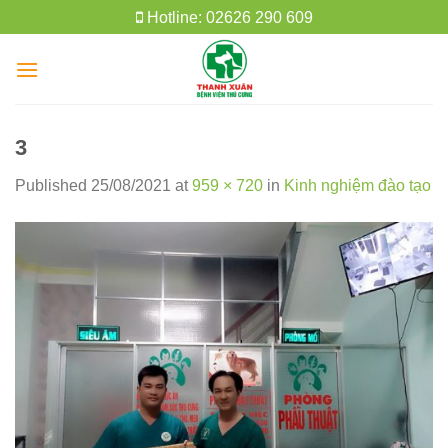
Skip
Hotline: 02626 290 609
to
content
3
Published
25/08/2021
at
959 × 720
in
Kinh nghiệm đào tạo