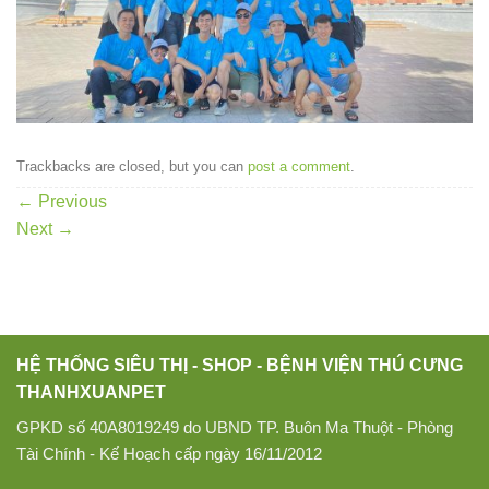
Trackbacks are closed, but you can
post a comment
.
←
Previous
Next
→
HỆ THỐNG SIÊU THỊ - SHOP - BỆNH VIỆN THÚ CƯNG
THANHXUANPET
GPKD số 40A8019249 do UBND TP. Buôn Ma Thuột - Phòng
Tài Chính - Kế Hoạch cấp ngày 16/11/2012