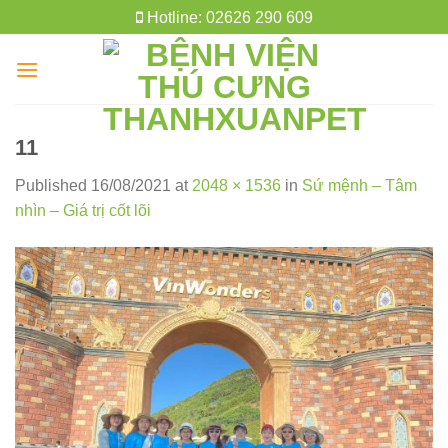
Skip
Hotline: 02626 290 609
to
content
11
Published
16/08/2021
at
2048 × 1536
in
Sứ mệnh – Tâm
nhìn – Giá trị cốt lõi