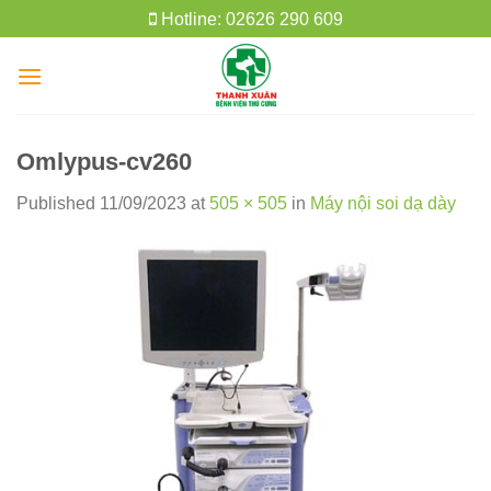
Skip
Hotline: 02626 290 609
to
content
Omlypus-cv260
Published
11/09/2023
at
505 × 505
in
Máy nội soi dạ dày