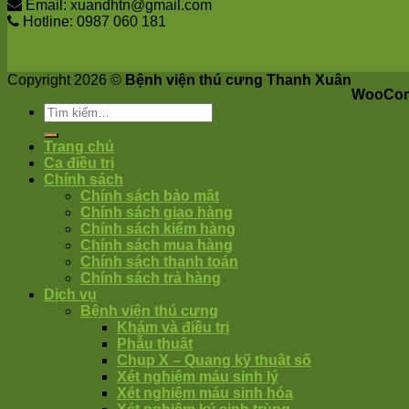
Email: xuandhtn@gmail.com
Hotline: 0987 060 181
Copyright 2026 ©
Bệnh viện thú cưng Thanh Xuân
WooCom
Trang chủ
Ca điều trị
Chính sách
Chính sách bảo mật
Chính sách giao hàng
Chính sách kiểm hàng
Chính sách mua hàng
Chính sách thanh toán
Chính sách trả hàng
Dịch vụ
Bệnh viện thú cưng
Khám và điều trị
Phẫu thuật
Chụp X – Quang kỹ thuật số
Xét nghiệm máu sinh lý
Xét nghiệm máu sinh hóa