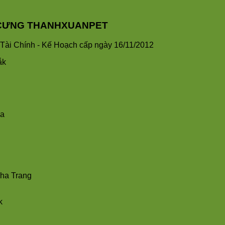
HÚ CƯNG THANHXUANPET
ài Chính - Kế Hoạch cấp ngày 16/11/2012
ắk
ha
Nha Trang
k