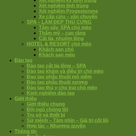
Xét nghiệm ký sinh trùng
Xét nghiệm tinh trùng
Xét nghiệm Progestorone
Xe cấp cứu – vận chuyển
SPA – LÀM ĐẸP THÚ CƯNG
Tắm sấy, SPA chó mèo
Thẩm mỹ – cao răng
Cắt tỉa, nhuộm lông
HOTEL & RESORT chó mèo
Khách sạn chó
Khách sạn mèo
Đào tạo
Đào tạo cắt tỉa lông – SPA
Đào tạo khám và điều trị chó mèo
Đạo tạo phẫu thuật mô mềm
Đào tạo phẫu thuật xương
Đào tạo thú y cho trại chó mèo
Kinh nghiệm đào tạo
Giới thiệu
Giới thiệu chung
Đội ngũ chúng tôi
Trụ sở và thiết bị
Sứ mệnh – Tâm nhìn – Giá trị cốt lõi
Hợp tác – Nhượng quyền
Thông tin