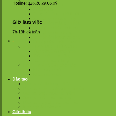
Hotline: 026.26.29.06.09
Khám và điều trị
Phẫu thuật
Chụp X – Quang kỹ thuật số
Xét nghiệm máu sinh lý
Giờ làm việc
Xét nghiệm máu sinh hóa
Xét nghiệm ký sinh trùng
7h-19h cả tuần
Xét nghiệm tinh trùng
Xét nghiệm Progestorone
-
Xe cấp cứu – vận chuyển
SPA – LÀM ĐẸP THÚ CƯNG
Tắm sấy, SPA chó mèo
Thẩm mỹ – cao răng
Cắt tỉa, nhuộm lông
HOTEL & RESORT chó mèo
Khách sạn chó
Khách sạn mèo
Đào tạo
Đào tạo cắt tỉa lông – SPA
Đào tạo khám và điều trị chó mèo
Đạo tạo phẫu thuật mô mềm
Đào tạo phẫu thuật xương
Đào tạo thú y cho trại chó mèo
Kinh nghiệm đào tạo
Giới thiệu