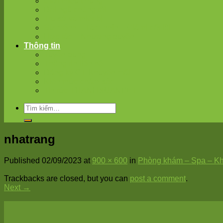
Giới thiệu chung
Đội ngũ chúng tôi
Trụ sở và thiết bị
Sứ mệnh – Tâm nhìn – Giá trị cốt lõi
Hợp tác – Nhượng quyền
Thông tin
Tuyển dụng
Thông tin liên hệ
Đăng ký CT Khuyến mãi
Kiến thức chăm sóc
Tin tức THANHXUANPET
nhatrang
Published
02/09/2023
at
900 × 600
in
Phòng khám – Spa – Kh
Trackbacks are closed, but you can
post a comment
.
Next
→