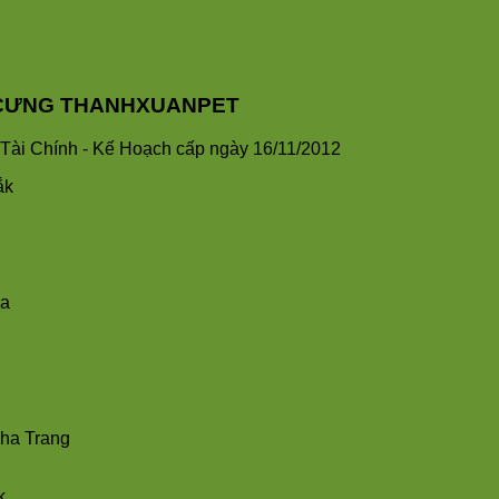
HÚ CƯNG THANHXUANPET
ài Chính - Kế Hoạch cấp ngày 16/11/2012
ắk
ha
Nha Trang
k