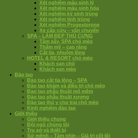
Xét nghiệm máu sinh lý
Xét nghiệm máu sinh hóa
Xét nghiệm ký sinh trùng
Xét nghiệm tinh trùng
Xét nghiệm Progestorone
Xe cấp cứu – vận chuyển
SPA – LÀM ĐẸP THÚ CƯNG
Tắm sấy, SPA chó mèo
Thẩm mỹ – cao răng
Cắt tỉa, nhuộm lông
HOTEL & RESORT chó mèo
Khách sạn chó
Khách sạn mèo
Đào tạo
Đào tạo cắt tỉa lông – SPA
Đào tạo khám và điều trị chó mèo
Đạo tạo phẫu thuật mô mềm
Đào tạo phẫu thuật xương
Đào tạo thú y cho trại chó mèo
Kinh nghiệm đào tạo
Giới thiệu
Giới thiệu chung
Đội ngũ chúng tôi
Trụ sở và thiết bị
Sứ mệnh – Tâm nhìn – Giá trị cốt lõi