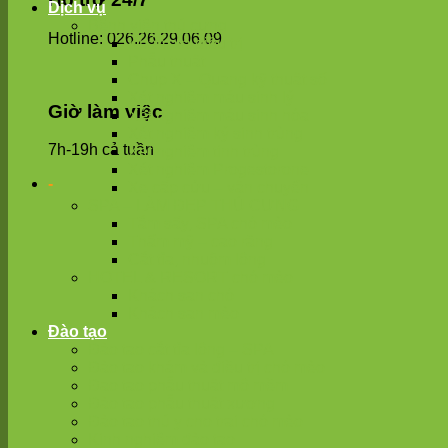
Dịch vụ
Bệnh viện thú cưng
Hotline: 026.26.29.06.09
Khám và điều trị
Phẫu thuật
Chụp X – Quang kỹ thuật số
Xét nghiệm máu sinh lý
Giờ làm việc
Xét nghiệm máu sinh hóa
Xét nghiệm ký sinh trùng
7h-19h cả tuần
Xét nghiệm tinh trùng
Xét nghiệm Progestorone
-
Xe cấp cứu – vận chuyển
SPA – LÀM ĐẸP THÚ CƯNG
Tắm sấy, SPA chó mèo
Thẩm mỹ – cao răng
Cắt tỉa, nhuộm lông
HOTEL & RESORT chó mèo
Khách sạn chó
Khách sạn mèo
Đào tạo
Đào tạo cắt tỉa lông – SPA
Đào tạo khám và điều trị chó mèo
Đạo tạo phẫu thuật mô mềm
Đào tạo phẫu thuật xương
Đào tạo thú y cho trại chó mèo
Kinh nghiệm đào tạo