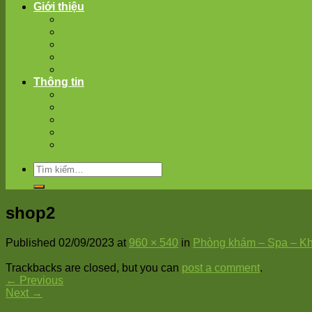
Giới thiệu
Giới thiệu chung
Đội ngũ chúng tôi
Trụ sở và thiết bị
Sứ mệnh – Tâm nhìn – Giá trị cốt lõi
Hợp tác – Nhượng quyền
Thông tin
Tuyển dụng
Thông tin liên hệ
Đăng ký CT Khuyến mãi
Kiến thức chăm sóc
Tin tức THANHXUANPET
shop2
Published
02/09/2023
at
960 × 540
in
Phòng khám – Spa – Kh
Trackbacks are closed, but you can
post a comment
.
←
Previous
Next
→