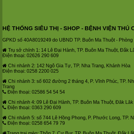
HỆ THỐNG SIÊU THỊ - SHOP - BỆNH VIỆN T
GPKD số 40A8019249 do UBND TP. Buôn Ma Thuột - Phòng T
Trụ sở chính 1: 14 Lê Đại Hành, TP. Buôn Ma Thuột, Đắk L
Điện thoại: 02626 290 609
Chi nhánh 2: 142 Ngô Gia Tự, TP. Nha Trang, Khánh Hòa
Điện thoại: 0258 2200 025
Chi nhánh 3: số 602 đường 2 tháng 4, P. Vĩnh Phúc, TP. N
Trang
Điện thoại: 02586 54 54 54
Chi nhánh 4: 09 Lê Đại Hành, TP. Buôn Ma Thuột, Đăk Lăk
Điện thoại: 0363 290 609
Chi nhánh 5: số 744 Lê Hồng Phong, P. Phước Long, TP. 
Điện thoại: 0258 654 79 79
Trang trại mèo: Thôn 7, Cư Bur, TP. Buôn Ma Thuột, Đắk Lắ