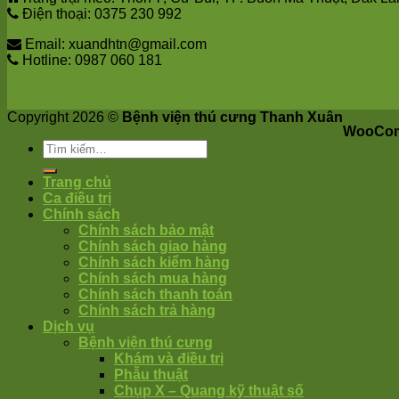
Điện thoại: 0375 230 992
Email: xuandhtn@gmail.com
Hotline: 0987 060 181
Copyright 2026 ©
Bệnh viện thú cưng Thanh Xuân
WooCom
Trang chủ
Ca điều trị
Chính sách
Chính sách bảo mật
Chính sách giao hàng
Chính sách kiểm hàng
Chính sách mua hàng
Chính sách thanh toán
Chính sách trả hàng
Dịch vụ
Bệnh viện thú cưng
Khám và điều trị
Phẫu thuật
Chụp X – Quang kỹ thuật số