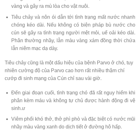
vàng và gây ra mù lòa cho vật nuôi.
Tiêu chảy và nôn ói dẫn tới tình trạng mất nước nhanh
chóng kéo dài. Nếu không có biện pháp bù nước cho
cún sẽ gây ra tình trạng người mệt mỏi, uể oải kéo dài.
Phân thường nhầy, lẫn màu vàng xám đồng thời chứa
lẫn niêm mạc dạ dày.
Tiêu chảy cũng là một dấu hiệu của bệnh Parvo ở chó, tuy
nhiên cường độ của Parvo cao hơn rất nhiều thậm chí
cướp đi sinh mạng của Cún chỉ sau vài giờ.
Đến giai đoạn cuối, tình trạng chó đã rất nguy hiểm khi
phân kèm máu và không tự chủ được hành động đi vệ
sinh.ư
Viêm phổi khó thở, thở phì phò và đặc biệt có nước mũi
nhầy màu vàng xanh do dịch tiết ở đường hô hấp.