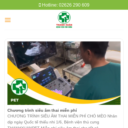
Skip
Hotline: 02626 290 609
to
content
Chương trình siêu âm thai miễn phí
CHƯƠNG TRÌNH SIÊU ÂM THAI MIỄN PHÍ CHÓ MÈO Nhân
dịp ngày Quốc tế thiếu nhi 1/6, Bệnh viện thú cưng